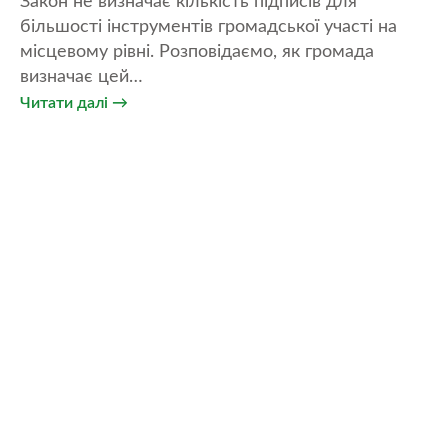
Закон не визначає кількість підписів для
АВ
більшості інструментів громадської участі на
«Н
місцевому рівні. Розповідаємо, як громада
мі
визначає цей…
та
Читати далі →
Чи