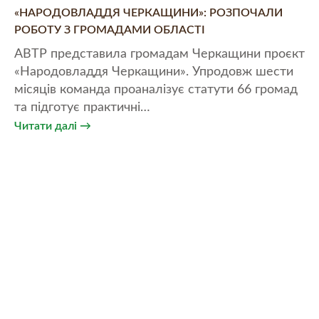
«НАРОДОВЛАДДЯ ЧЕРКАЩИНИ»: РОЗПОЧАЛИ
СТ
РОБОТУ З ГРОМАДАМИ ОБЛАСТІ
К
АВТР представила громадам Черкащини проєкт
Тр
«Народовладдя Черкащини». Упродовж шести
пр
місяців команда проаналізує статути 66 громад
са
та підготує практичні…
сп
Читати далі →
Чи