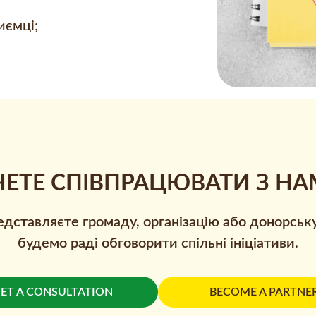
иємці;
ЧЕТЕ СПІВПРАЦЮВАТИ З НА
дставляєте громаду, організацію або донорськ
будемо раді обговорити спільні ініціативи.
ET A CONSULTATION
BECOME A PARTNE