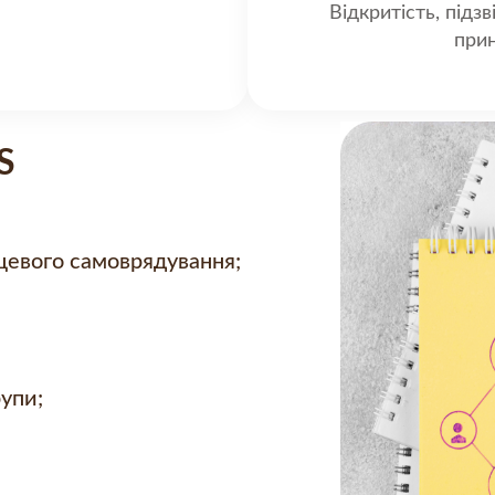
Відкритість, підзв
прин
S
сцевого самоврядування;
рупи;