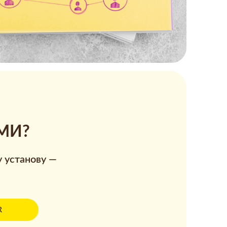
МИ?
у установу —
R