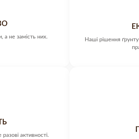
ВО
Е
 а не замість них.
Наші рішення ґрунтую
пр
ТЬ
е разові активності.